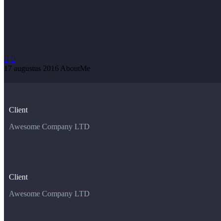


17 augustus 2016
AboutMe
Client
Awesome Company LTD
Client
Awesome Company LTD