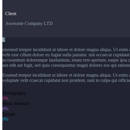
Client
Awesome Company LTD
L
eiusmod tempor incididunt ut labore et dolore magna aliqua. Ut enim 
velit esse cillum dolore eu fugiat nulla pariatur. sint occaecat cupidat
accusantium doloremque laudantium, totam rem aperiam, eaque ipsa quae
aut odit aut fugit, sed quia consequuntur magni dolores eos qui ration
Eusmod tempor incididunt ut labore et dolore magna aliqua. Ut enim ad
voluptate velit ccaecat cupidatat non proident, sunt in culpa qui offic
Photography
0%
Photo Retouch
0%
Design
0%