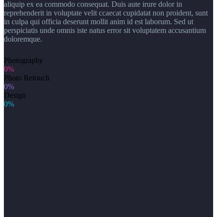
aliquip ex ea commodo consequat. Duis aute irure dolor in
reprehenderit in voluptate velit ccaecat cupidatat non proident, sunt
in culpa qui officia deserunt mollit anim id est laborum. Sed ut
perspiciatis unde omnis iste natus error sit voluptatem accusantium
doloremque.
Photography
0%
Photo Retouch
0%
Design
0%